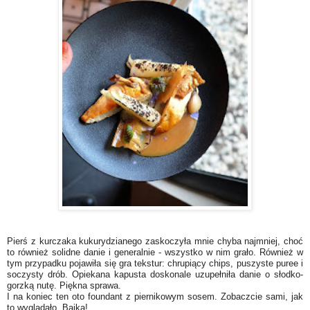
Pierś z kurczaka kukurydzianego zaskoczyła mnie chyba najmniej, choć
to również solidne danie i generalnie - wszystko w nim grało. Również w
tym przypadku pojawiła się gra tekstur: chrupiący chips, puszyste puree i
soczysty drób. Opiekana kapusta doskonale uzupełniła danie o słodko-
gorzką nutę. Piękna sprawa.
I na koniec ten oto foundant z piernikowym sosem. Zobaczcie sami, jak
to wyglądało. Bajka!