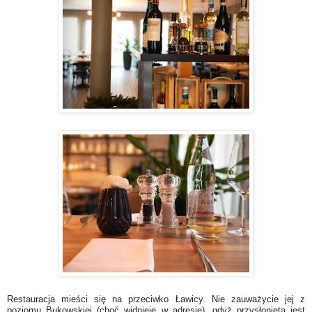
Restauracja mieści się na przeciwko Ławicy. Nie zauważycie jej z
poziomu Bukowskiej (choć widnieje w adresie), gdyż przysłonięta jest