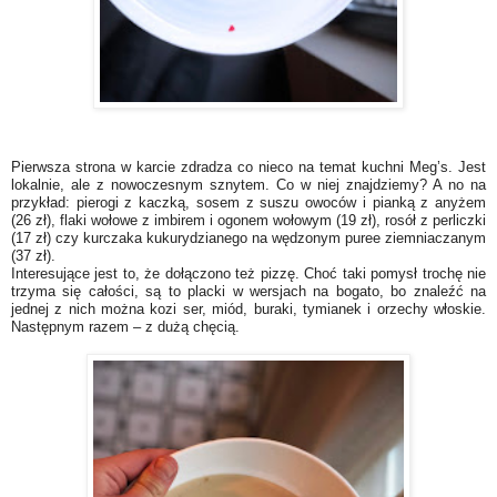
Pierwsza strona w karcie zdradza co nieco na temat kuchni Meg’s. Jest
lokalnie, ale z nowoczesnym sznytem. Co w niej znajdziemy? A no na
przykład: pierogi z kaczką, sosem z suszu owoców i pianką z anyżem
(26 zł), flaki wołowe z imbirem i ogonem wołowym (19 zł), rosół z perliczki
(17 zł) czy kurczaka kukurydzianego na wędzonym puree ziemniaczanym
(37 zł).
Interesujące jest to, że dołączono też pizzę. Choć taki pomysł trochę nie
trzyma się całości, są to placki w wersjach na bogato, bo znaleźć na
jednej z nich można kozi ser, miód, buraki, tymianek i orzechy włoskie.
Następnym razem – z dużą chęcią.