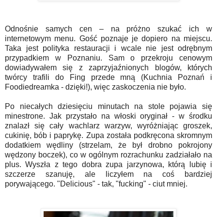
Odnośnie samych cen – na próżno szukać ich w
internetowym menu. Gość poznaje je dopiero na miejscu.
Taka jest polityka restauracji i wcale nie jest odrębnym
przypadkiem w Poznaniu. Sam o przekroju cenowym
dowiadywałem się z zaprzyjaźnionych blogów, których
twórcy trafili do Fing przede mną (Kuchnia Poznań i
Foodiedreamka - dzięki!), więc zaskoczenia nie było.
Po niecałych dziesięciu minutach na stole pojawia się
minestrone. Jak przystało na włoski oryginał - w środku
znalazł się cały wachlarz warzyw, wyróżniając groszek,
cukinię, bób i paprykę. Zupa została podkręcona skromnym
dodatkiem wędliny (strzelam, że był drobno pokrojony
wędzony boczek), co w ogólnym rozrachunku zadziałało na
plus. Wyszła z tego dobra zupa jarzynowa, którą lubię i
szczerze szanuję, ale liczyłem na coś bardziej
porywającego. "Delicious" - tak, "fucking" - ciut mniej.