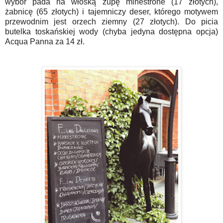
wybór pada na włoską zupę minestrone (17 złotych),
żabnicę (65 złotych) i tajemniczy deser, którego motywem
przewodnim jest orzech ziemny (27 złotych). Do picia
butelka toskańskiej wody (chyba jedyna dostępna opcja)
Acqua Panna za 14 zł.