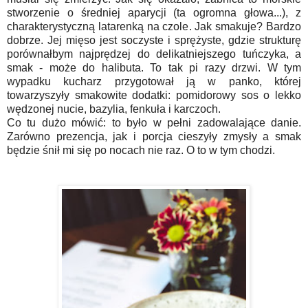
stworzenie o średniej aparycji (ta ogromna głowa...), z
charakterystyczną latarenką na czole. Jak smakuje? Bardzo
dobrze. Jej mięso jest soczyste i sprężyste, gdzie strukturę
porównałbym najprędzej do delikatniejszego tuńczyka, a
smak - może do halibuta. To tak pi razy drzwi. W tym
wypadku kucharz przygotował ją w panko, której
towarzyszyły smakowite dodatki: pomidorowy sos o lekko
wędzonej nucie, bazylia, fenkuła i karczoch.
Co tu dużo mówić: to było w pełni zadowalające danie.
Zarówno prezencja, jak i porcja cieszyły zmysły a smak
będzie śnił mi się po nocach nie raz. O to w tym chodzi.