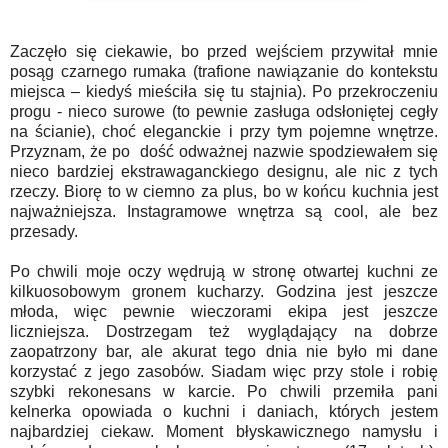
Zaczęło się ciekawie, bo przed wejściem przywitał mnie
posąg czarnego rumaka (trafione nawiązanie do kontekstu
miejsca – kiedyś mieściła się tu stajnia). Po przekroczeniu
progu - nieco surowe (to pewnie zasługa odsłoniętej cegły
na ścianie), choć eleganckie i przy tym pojemne wnętrze.
Przyznam, że po dość odważnej nazwie spodziewałem się
nieco bardziej ekstrawaganckiego designu, ale nic z tych
rzeczy. Biorę to w ciemno za plus, bo w końcu kuchnia jest
najważniejsza. Instagramowe wnętrza są cool, ale bez
przesady.
Po chwili moje oczy wędrują w stronę otwartej kuchni ze
kilkuosobowym gronem kucharzy. Godzina jest jeszcze
młoda, więc pewnie wieczorami ekipa jest jeszcze
liczniejsza. Dostrzegam też wyglądający na dobrze
zaopatrzony bar, ale akurat tego dnia nie było mi dane
korzystać z jego zasobów. Siadam więc przy stole i robię
szybki rekonesans w karcie. Po chwili przemiła pani
kelnerka opowiada o kuchni i daniach, których jestem
najbardziej ciekaw. Moment błyskawicznego namysłu i