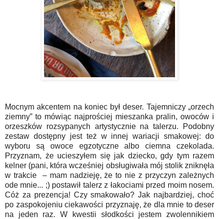
Mocnym akcentem na koniec był deser. Tajemniczy „orzech
ziemny” to mówiąc najprościej mieszanka pralin, owoców i
orzeszków rozsypanych artystycznie na talerzu. Podobny
zestaw dostępny jest też w innej wariacji smakowej: do
wyboru są owoce egzotyczne albo ciemna czekolada.
Przyznam, że ucieszyłem się jak dziecko, gdy tym razem
kelner (pani, która wcześniej obsługiwała mój stolik zniknęła
w trakcie – mam nadzieję, że to nie z przyczyn zależnych
ode mnie... ;) postawił talerz z łakociami przed moim nosem.
Cóż za prezencja! Czy smakowało? Jak najbardziej, choć
po zaspokojeniu ciekawości przyznaję, że dla mnie to deser
na jeden raz. W kwestii słodkości jestem zwolennikiem